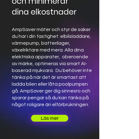
och minimerar
dina elkostnader
AmpSaver mäter och styr de saker
du har i din fastighet: elbilsladdare,
värmepump, batterilager,
växelriktare med mera. Alla dina
elektriska apparater, oberoende
av märke, optimeras via smart AI-
baserad mjukvara. Du behöver inte
tänka på när det är smartast att
ladda bilen eller låta poolpumpen
gå. AmpSaver ger dig sinnesro och
sparar pengar så du kan tänka på
något roligare än elförbrukningen.
Läs mer