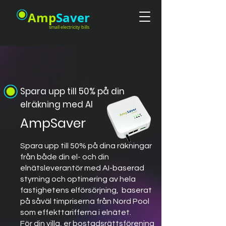
Amp
Saver
small electricity bills
Spara upp till 50% på din
elräkning med AI
AmpSaver
Spara upp till 50% på dina räkningar
från både din el- och din
elnätsleverantör med AI-baserad
styrning och optimering av hela
fastighetens elförsörjning, baserat
på såväl timpriserna från Nord Pool
som effekttarifferna i elnätet.
För din villa, er bostadsrättsförening