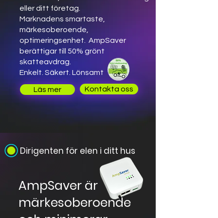
eller ditt företag.
Marknadens smartaste,
märkesoberoende,
optimeringsenhet. AmpSaver
berättigar till 50% grönt
skatteavdrag.
Enkelt. Säkert. Lönsamt
Kontakta oss
Läs mer
Dirigenten för elen i ditt hus
AmpSaver är
märkesoberoende