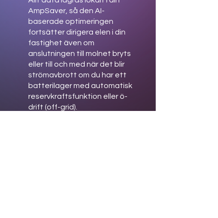
Allt data lagras lokalt i din
AmpSaver, så den AI-
baserade optimeringen
fortsätter dirigera elen i din
fastighet även om
anslutningen till molnet bryts
eller till och med när det blir
strömavbrott om du har ett
batterilager med automatisk
reservkraftsfunktion eller ö-
drift (off-grid).
Märkesoberoende
AmpSaver hanterar de flesta
varumärken av elmätare
elbilsladdare, värme- och
poolpumpar, växelriktare för